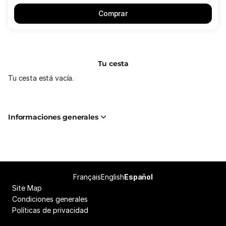
Comprar
Tu cesta
Tu cesta está vacía.
Informaciones generales
Pie
Français
English
Idioma
Español
de
Site Map
actual
página
Condiciones generales
Políticas de privacidad